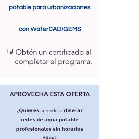
potable para urbanizaciones
con WaterCAD/GEMS
Obtén un certificado al
completar el programa.
APROVECHA ESTA OFERTA
¿𝗤𝘂𝗶𝗲𝗿𝗲𝘀 aprender a 𝗱𝗶𝘀𝗲ñ𝗮𝗿
𝗿𝗲𝗱𝗲𝘀 𝗱𝗲 𝗮𝗴𝘂𝗮 𝗽𝗼𝘁𝗮𝗯𝗹𝗲
𝗽𝗿𝗼𝗳𝗲𝘀𝗶𝗼𝗻𝗮𝗹𝗲𝘀 𝘀𝗶𝗻 𝗵𝗼𝗿𝗮𝗿𝗶𝗼𝘀
𝗳𝗶𝗷𝗼𝘀?