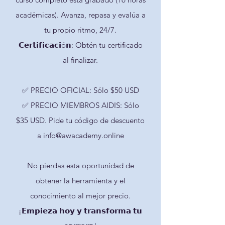
académicas). Avanza, repasa y evalúa a
tu propio ritmo, 24/7.
𝗖𝗲𝗿𝘁𝗶𝗳𝗶𝗰𝗮𝗰𝗶ó𝗻: Obtén tu certificado
al finalizar.
✅ PRECIO OFICIAL: Sólo $50 USD
✅ PRECIO MIEMBROS AIDIS: Sólo
$35 USD. Pide tu código de descuento
a info@awacademy.online
No pierdas esta oportunidad de
obtener la herramienta y el
conocimiento al mejor precio.
¡𝗘𝗺𝗽𝗶𝗲𝘇𝗮 𝗵𝗼𝘆 𝘆 𝘁𝗿𝗮𝗻𝘀𝗳𝗼𝗿𝗺𝗮 𝘁𝘂