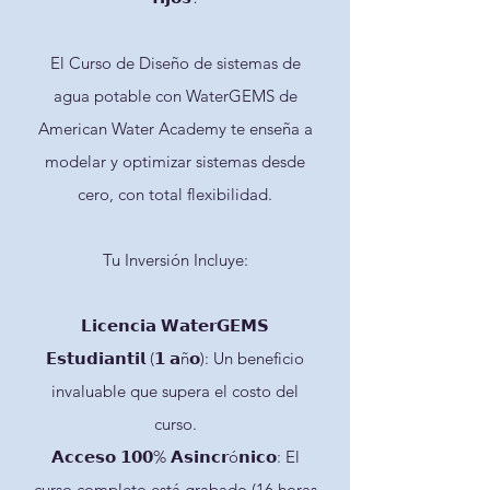
El Curso de Diseño de sistemas de
agua potable con WaterGEMS de
American Water Academy te enseña a
modelar y optimizar sistemas desde
cero, con total flexibilidad.
Tu Inversión Incluye:
𝗟𝗶𝗰𝗲𝗻𝗰𝗶𝗮 𝗪𝗮𝘁𝗲𝗿𝗚𝗘𝗠𝗦
𝗘𝘀𝘁𝘂𝗱𝗶𝗮𝗻𝘁𝗶𝗹 (𝟭 𝗮ñ𝗼): Un beneficio
invaluable que supera el costo del
curso.
𝗔𝗰𝗰𝗲𝘀𝗼 𝟭𝟬𝟬% 𝗔𝘀𝗶𝗻𝗰𝗿ó𝗻𝗶𝗰𝗼: El
curso completo está grabado (16 horas