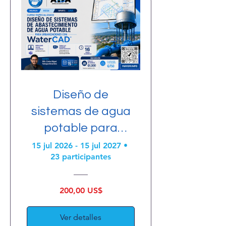
Diseño de
sistemas de agua
potable para
urbanizaciones
15 jul 2026 - 15 jul 2027
•
23 participantes
con
WaterCAD/GEMS
200,00 US$
Ver detalles