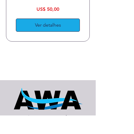
WaterCAD/GEMS
US$ 50,00
Ver detalhes
American Water Academy
Junte-se a nós